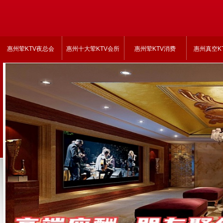
惠州荤KTV夜总会
惠州十大荤KTV会所
惠州荤KTV消费
惠州真空K