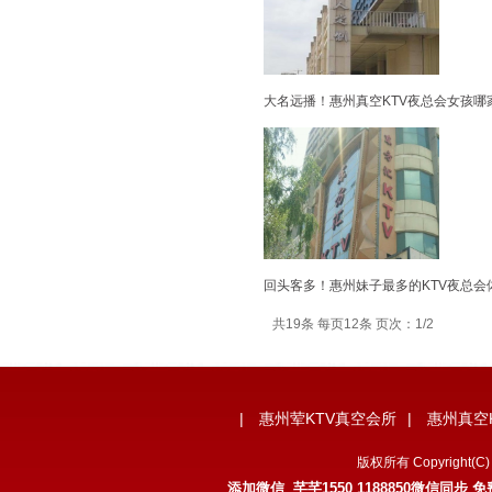
大名远播！惠州真空KTV夜总会女孩哪
回头客多！惠州妹子最多的KTV夜总会
共19条 每页12条 页次：1/2
|
惠州荤KTV真空会所
|
惠州真空
版权所有 Copyrigh
添加微信 芊芊1550 1188850微信同