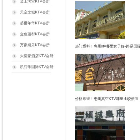
金玉满堂KTV会所
天空之城KTV会所
盛世年华KTV会所
金色丽都KTV会所
万豪娱乐KTV会所
热门爆料！惠州ktv哪里妹子好-路易国
大富豪酒店KTV会所
凯丽华国际KTV会所
价格靠谱！惠州真空KTV哪里比较便宜-