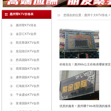
惠州荤KTV价格表
您现在的位置：
惠州十大KTV排名
>
惠州荤KTV排名
金莎汇KTV会所
凯宾斯基KTV会所
皇冠假日KTV会所
胜高国际KTV会所
价格实在！惠州ktv公主价格表哪家便宜
翡翠国际KTV会所
康帝国际KTV会所
亿海娱乐KTV会所
千金盛会KTV会所
富港国际KTV会所
优质的服务！惠州哪个ktv有陪酒的服务