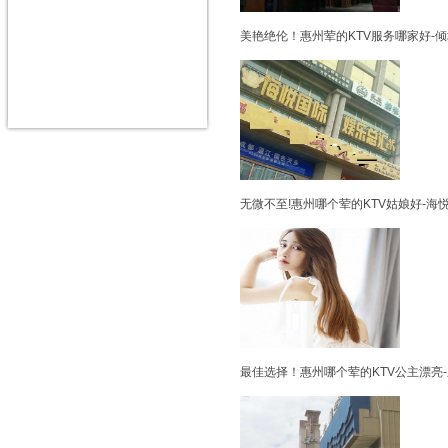
美艳绝伦！惠州荤的KTV服务哪家好-
无微不至!惠州哪个荤的KTV姑娘好-海
最佳选择！惠州哪个荤的KTV公主漂亮